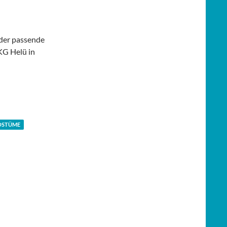
 der passende
KG Helü in
OSTÜME