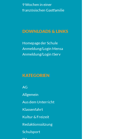
9 Wochen in einer
französischen Gastfamilie
DOWNLOADS & LINKS
Homepage der Schule
Anmeldung/Login Mensa
Anmeldung/Login IServ
KATEGORIEN
AG
Allgemein
Aus dem Unterricht
Klassenfahrt
Kultur & Freizeit
Redaktionssitzung
Schulsport