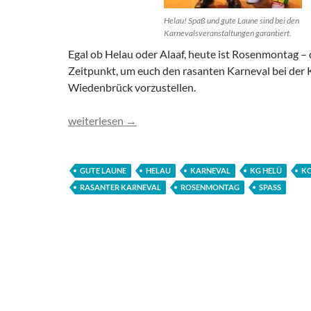
Helau! Spaß und gute Laune sind bei den
Karnevalsveranstaltungen garantiert.
Egal ob Helau oder Alaaf, heute ist Rosenmontag –
Zeitpunkt, um euch den rasanten Karneval bei der 
Wiedenbrück vorzustellen.
Der rasante Karneval in der KG Helü
weiterlesen
→
GUTE LAUNE
HELAU
KARNEVAL
KG HELÜ
K
RASANTER KARNEVAL
ROSENMONTAG
SPASS